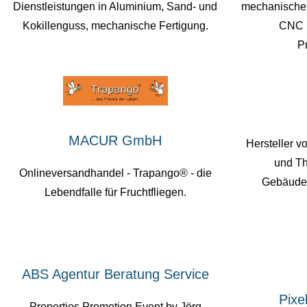
Dienstleistungen in Aluminium, Sand- und
mechanische 
Kokillenguss, mechanische Fertigung.
CNC 
P
MACUR GmbH
Hersteller 
und Th
Onlineversandhandel - Trapango® - die
Gebäudea
Lebendfalle für Fruchtfliegen.
ABS Agentur Beratung Service
Pixe
Properties Promotion Event by Jörg