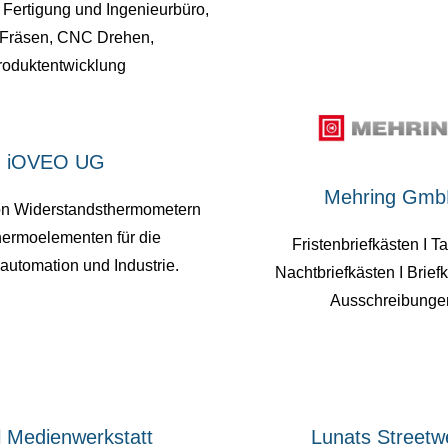
Fertigung und Ingenieurbüro,
Fräsen, CNC Drehen,
roduktentwicklung
iOVEO UG
Mehring Gm
von Widerstandsthermometern
ermoelementen für die
Fristenbriefkästen I T
utomation und Industrie.
Nachtbriefkästen I Briefk
Ausschreibunge
l Medienwerkstatt
Lunats Streetw