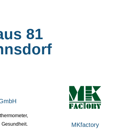
aus 81
hnsdorf
c GmbH
rthermometer,
e Gesundheit.
MKfactory